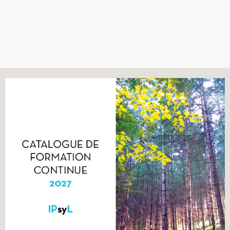
Recherches
Entretiens
Revues
Colloque
Mon panier
Mon compte