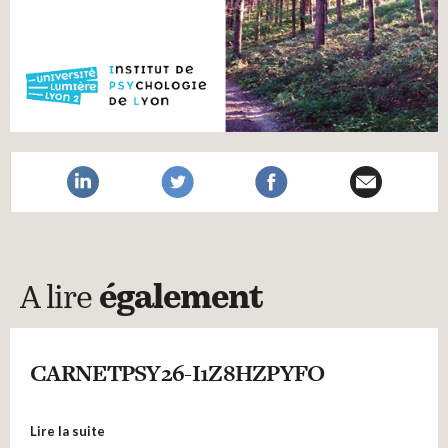
A lire
également
CARNETPSY26-I1Z8HZPYFO
Lire la suite