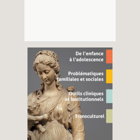
Recherches
Entretiens
Revues
Colloque
Mon panier
Mon compte