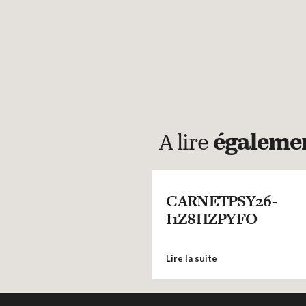
A lire
égaleme
CARNETPSY26-
I1Z8HZPYFO
Lire la suite