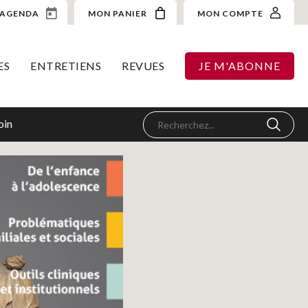
AGENDA
MON PANIER
MON COMPTE
ES
ENTRETIENS
REVUES
JE M'ABONNE
oin