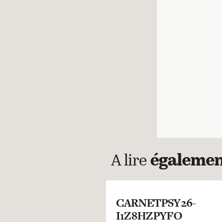
A lire
égaleme
CARNETPSY26-
I1Z8HZPYFO