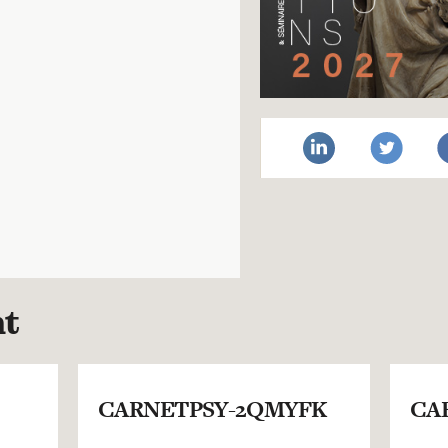
nt
CARNETPSY-2QMYFK
CA