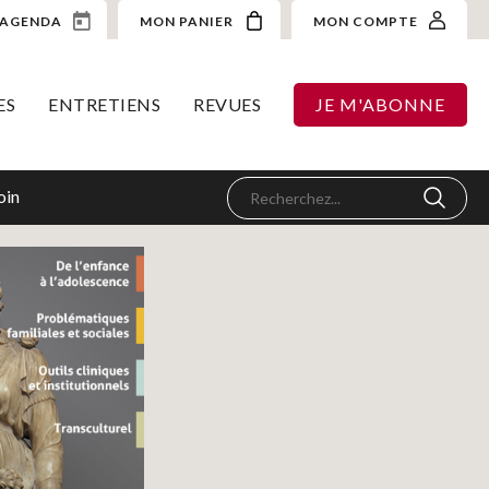
AGENDA
MON PANIER
MON COMPTE
ES
ENTRETIENS
REVUES
JE M'ABONNE
oin