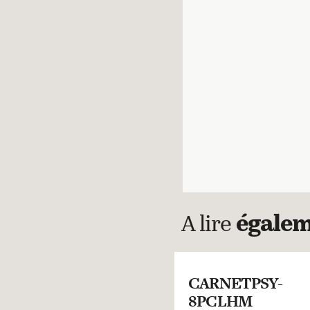
A lire
égale
CARNETPSY-
8PCLHM