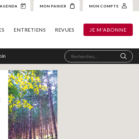
AGENDA
MON PANIER
MON COMPTE
ES
ENTRETIENS
REVUES
JE M'ABONNE
oin