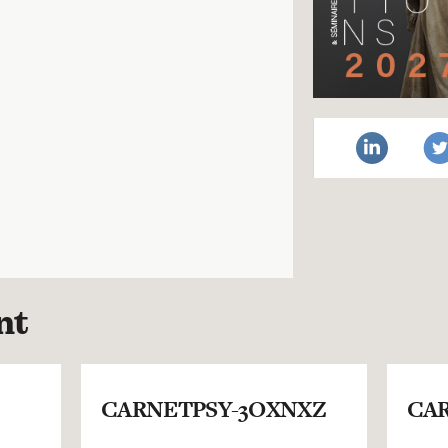
nt
CARNETPSY-3OXNXZ
CAR