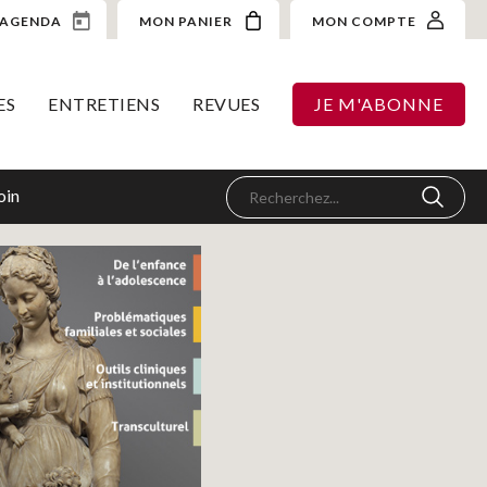
AGENDA
MON PANIER
MON COMPTE
ES
ENTRETIENS
REVUES
JE M'ABONNE
oin