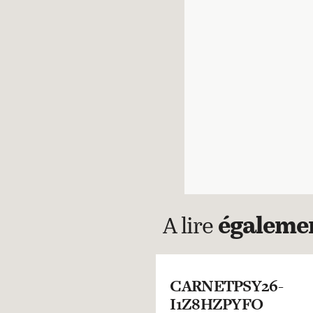
A lire
égaleme
CARNETPSY26-
I1Z8HZPYFO