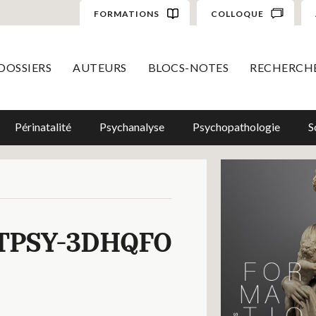
FORMATIONS
COLLOQUE
DOSSIERS
AUTEURS
BLOCS-NOTES
RECHERCH
Périnatalité
Psychanalyse
Psychopathologie
S
TPSY-3DHQFO