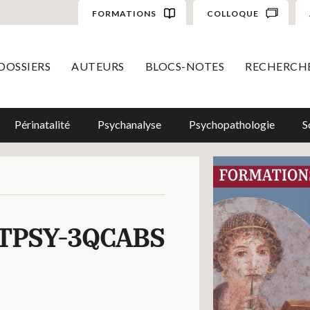
FORMATIONS
COLLOQUE
DOSSIERS
AUTEURS
BLOCS-NOTES
RECHERCH
Périnatalité
Psychanalyse
Psychopathologie
S
TPSY-3QCABS