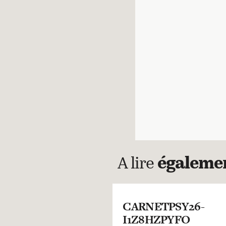
A lire
égaleme
CARNETPSY26-
I1Z8HZPYFO