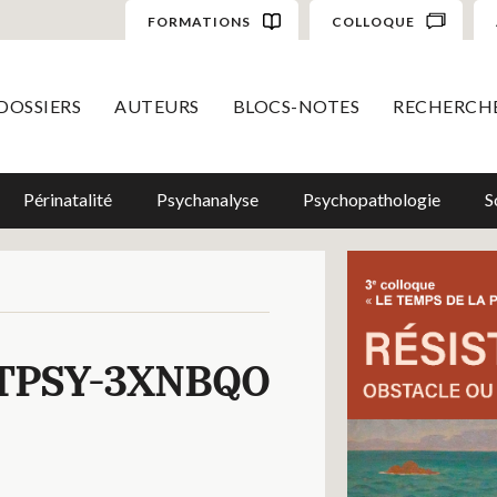
FORMATIONS
COLLOQUE
DOSSIERS
AUTEURS
BLOCS-NOTES
RECHERCH
Périnatalité
Psychanalyse
Psychopathologie
S
TPSY-3XNBQO