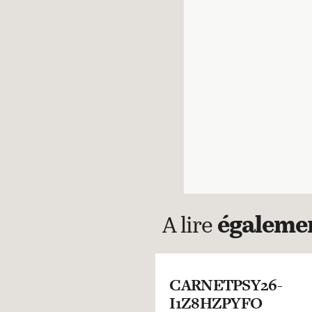
A lire
égaleme
CARNETPSY26-
I1Z8HZPYFO