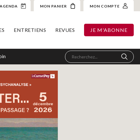
AGENDA
MON PANIER
MON COMPTE
ES
ENTRETIENS
REVUES
JE M'ABONNE
oin