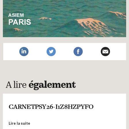
A lire
également
CARNETPSY26-I1Z8HZPYFO
Lire la suite