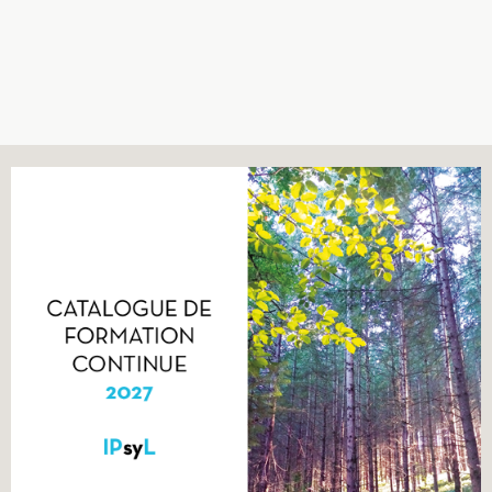
Recherches
Entretiens
Revues
Colloque
Mon panier
Mon compte