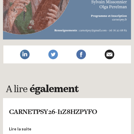
A lire
également
CARNETPSY26-I1Z8HZPYFO
Lire la suite