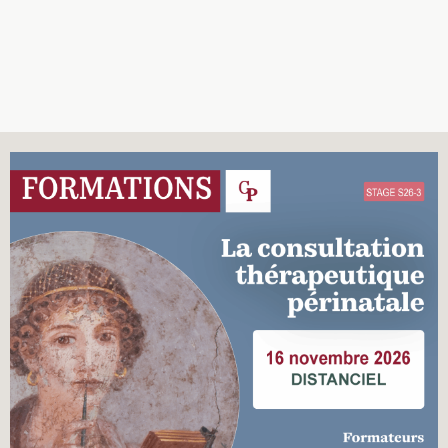
Recherches
Entretiens
Revues
Colloque
Mon panier
Mon compte