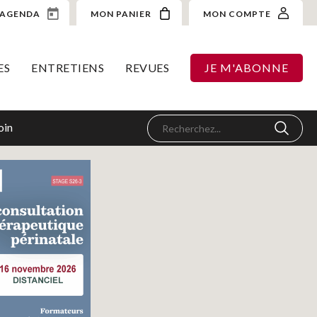
AGENDA
MON PANIER
MON COMPTE
ES
ENTRETIENS
REVUES
JE M'ABONNE
oin