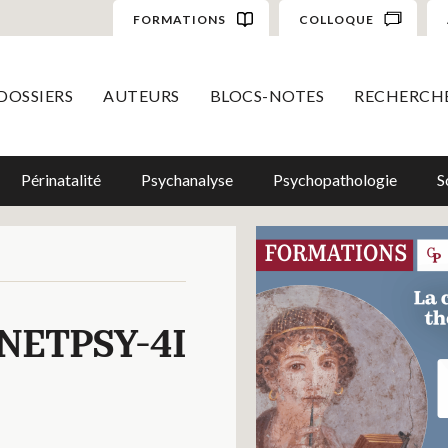
FORMATIONS
COLLOQUE
DOSSIERS
AUTEURS
BLOCS-NOTES
RECHERCH
Périnatalité
Psychanalyse
Psychopathologie
S
NETPSY-4I