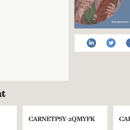
nt
CARNETPSY-2QMYFK
CA