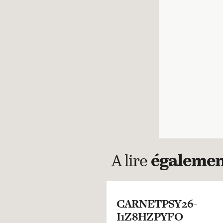
A lire
égaleme
CARNETPSY26-
I1Z8HZPYFO