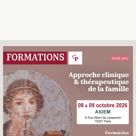
Recherches
Entretiens
Revues
Colloque
Mon panier
Mon compte