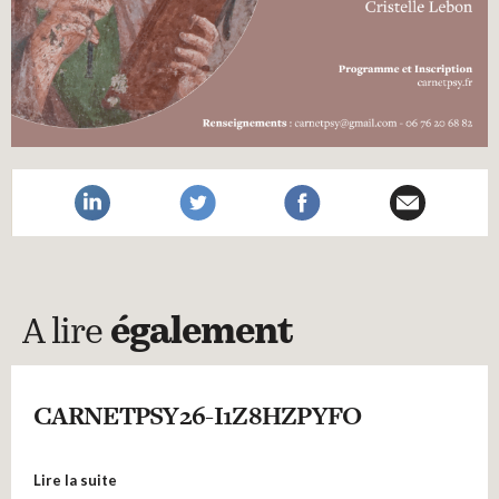
A lire
également
CARNETPSY26-I1Z8HZPYFO
Lire la suite