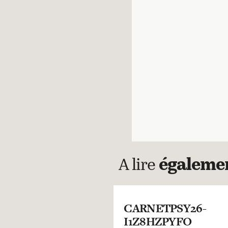
A lire
égaleme
CARNETPSY26-
I1Z8HZPYFO