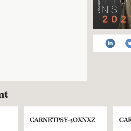
nt
CARNETPSY-3OXNXZ
CAR