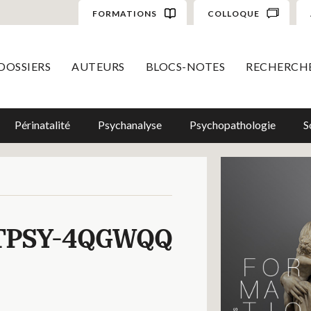
FORMATIONS
COLLOQUE
DOSSIERS
AUTEURS
BLOCS-NOTES
RECHERCH
Périnatalité
Psychanalyse
Psychopathologie
S
TPSY-4QGWQQ