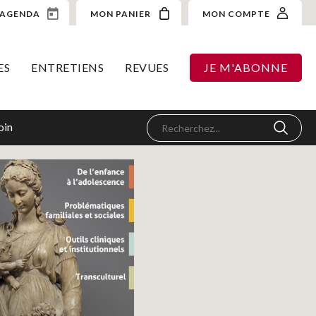
AGENDA
MON PANIER
MON COMPTE
ES
ENTRETIENS
REVUES
JE M'ABONNE
oin