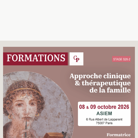
Recherches
Entretiens
Revues
Colloque
Mon panier
Mon compte