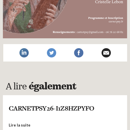
A lire
également
CARNETPSY26-I1Z8HZPYFO
Lire la suite