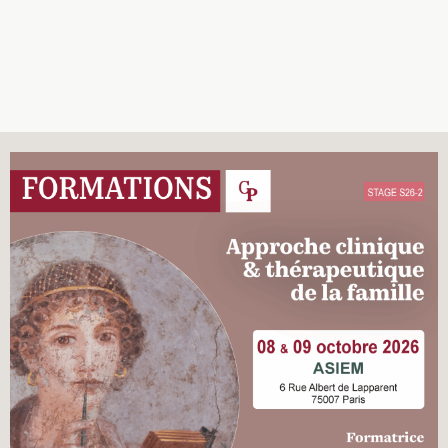
Recherches
Entretiens
Revues
Colloque
Mon panier
Mon compte