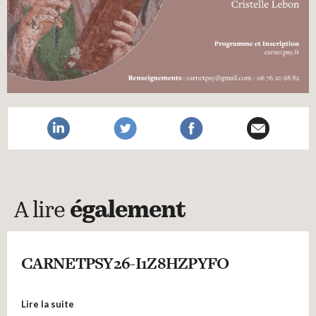
A lire
également
CARNETPSY26-I1Z8HZPYFO
Lire la suite