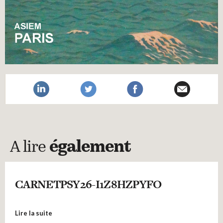
A lire
également
CARNETPSY26-I1Z8HZPYFO
Lire la suite