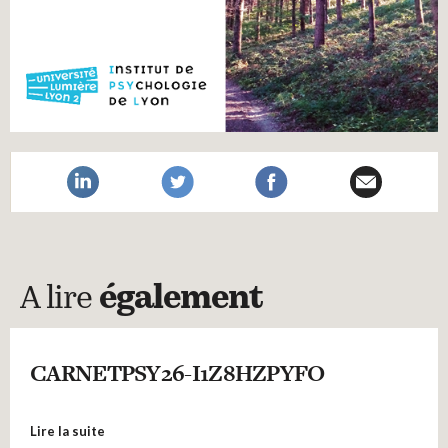
A lire
également
CARNETPSY26-I1Z8HZPYFO
Lire la suite