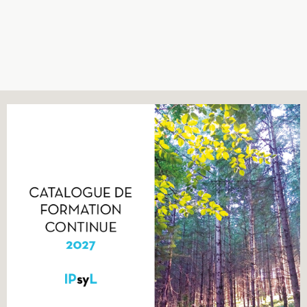
Recherches
Entretiens
Revues
Colloque
Mon panier
Mon compte