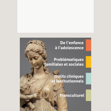
Recherches
Entretiens
Revues
Colloque
Mon panier
Mon compte