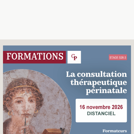
Recherches
Entretiens
Revues
Colloque
Mon panier
Mon compte