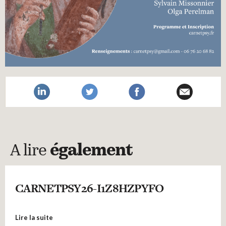
A lire
également
CARNETPSY26-I1Z8HZPYFO
Lire la suite