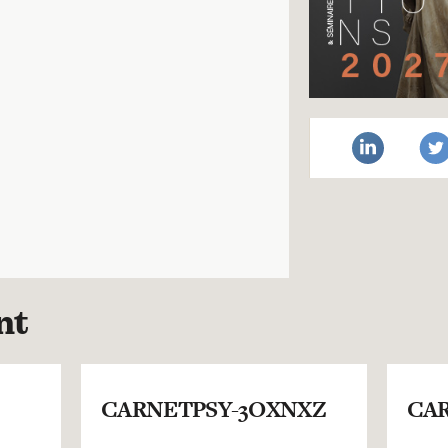
nt
CARNETPSY-3OXNXZ
CAR