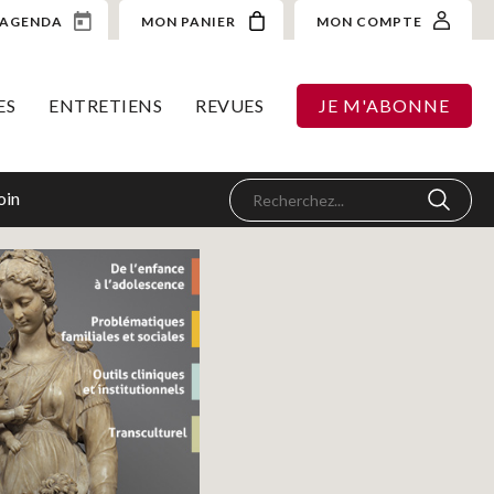
AGENDA
MON PANIER
MON COMPTE
ES
ENTRETIENS
REVUES
JE M'ABONNE
oin