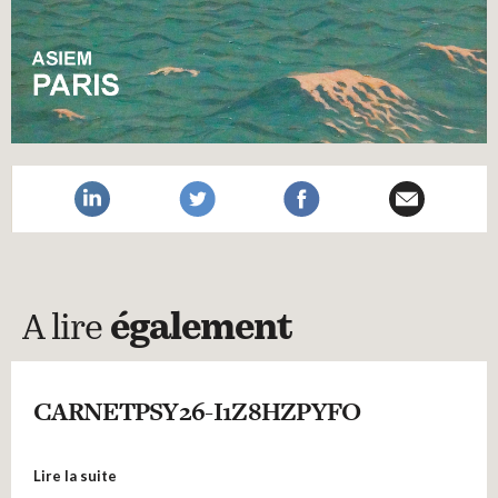
A lire
également
CARNETPSY26-I1Z8HZPYFO
Lire la suite