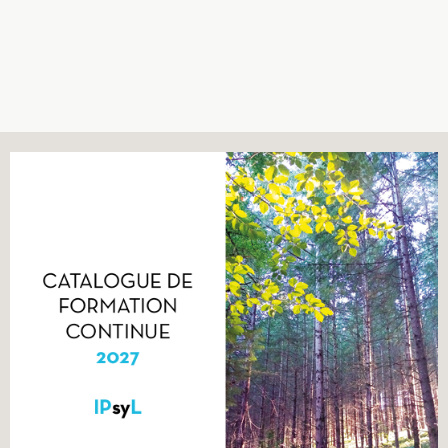
Recherches
Entretiens
Revues
Colloque
Mon panier
Mon compte