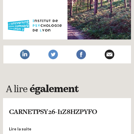
A lire
également
CARNETPSY26-I1Z8HZPYFO
Lire la suite