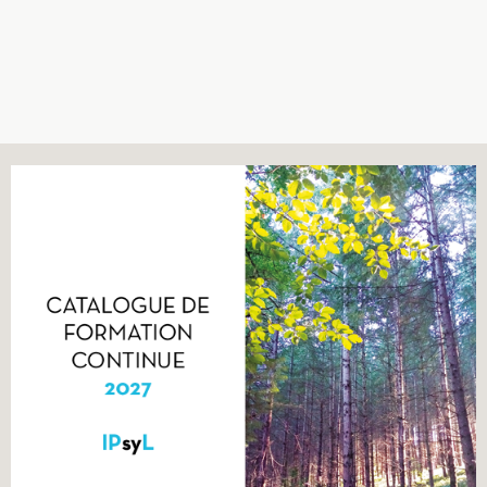
Recherches
Entretiens
Revues
Colloque
Mon panier
Mon compte