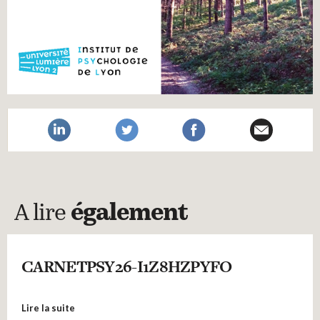
A lire
également
CARNETPSY26-I1Z8HZPYFO
Lire la suite