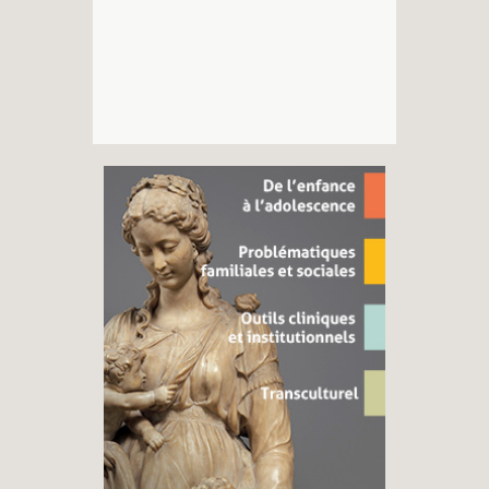
Recherches
Entretiens
Revues
Colloque
Mon panier
Mon compte