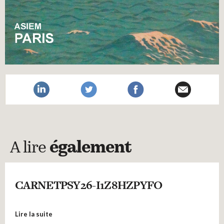
A lire
également
CARNETPSY26-I1Z8HZPYFO
Lire la suite