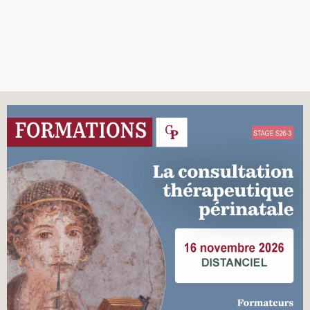
Recherches
Entretiens
Revues
Colloque
Mon panier
Mon compte