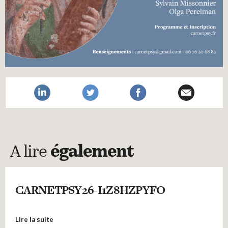
A lire
également
CARNETPSY26-I1Z8HZPYFO
Lire la suite