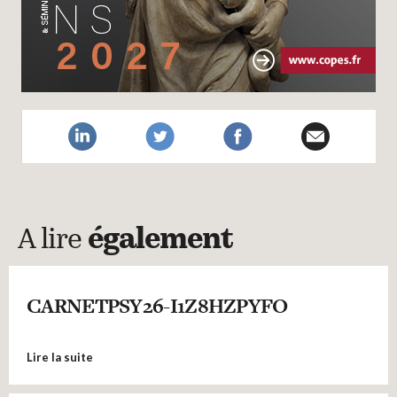
A lire
également
CARNETPSY26-I1Z8HZPYFO
Lire la suite