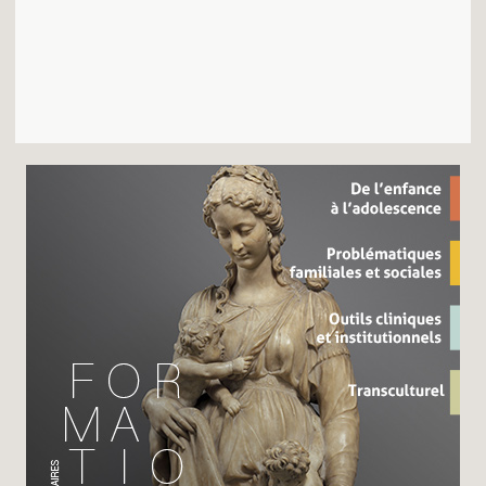
Recherches
Entretiens
Revues
Colloque
Mon panier
Mon compte