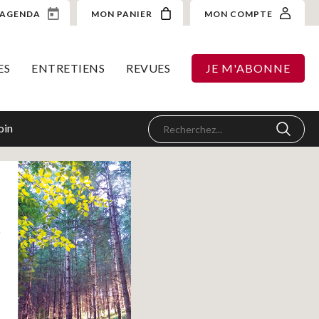
AGENDA
MON PANIER
MON COMPTE
ES
ENTRETIENS
REVUES
JE M'ABONNE
oin