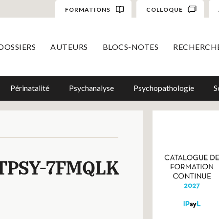
FORMATIONS
COLLOQUE
DOSSIERS
AUTEURS
BLOCS-NOTES
RECHERCH
Périnatalité
Psychanalyse
Psychopathologie
S
TPSY-7FMQLK