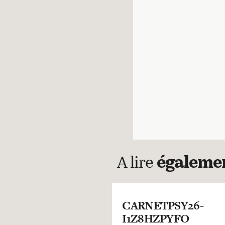
A lire
égaleme
CARNETPSY26-
I1Z8HZPYFO