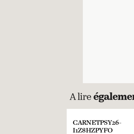
A lire
égaleme
CARNETPSY26-
I1Z8HZPYFO