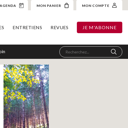
AGENDA
MON PANIER
MON COMPTE
ES
ENTRETIENS
REVUES
JE M'ABONNE
oin