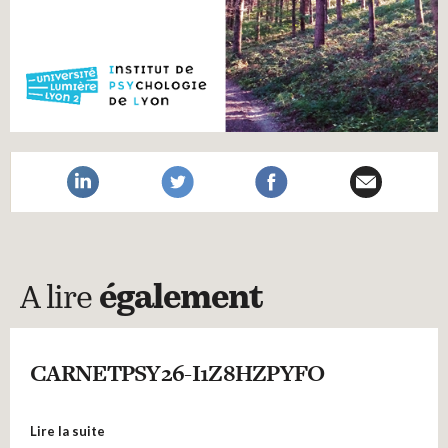
A lire
également
CARNETPSY26-I1Z8HZPYFO
Lire la suite