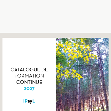
Recherches
Entretiens
Revues
Colloque
Mon panier
Mon compte