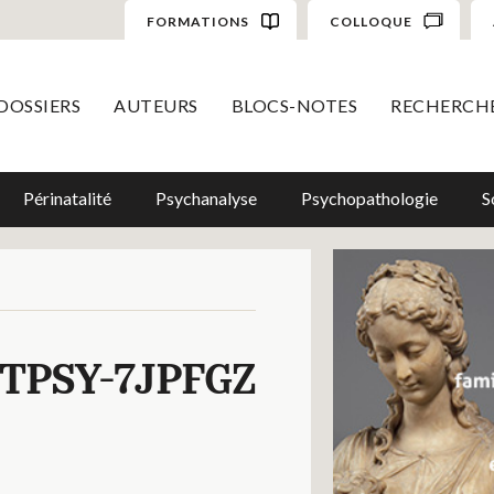
FORMATIONS
COLLOQUE
DOSSIERS
AUTEURS
BLOCS-NOTES
RECHERCH
Périnatalité
Psychanalyse
Psychopathologie
S
TPSY-7JPFGZ