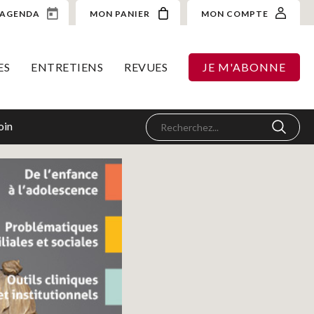
AGENDA
MON PANIER
MON COMPTE
ES
ENTRETIENS
REVUES
JE M'ABONNE
oin