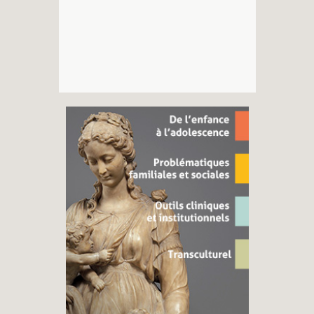
Recherches
Entretiens
Revues
Colloque
Mon panier
Mon compte