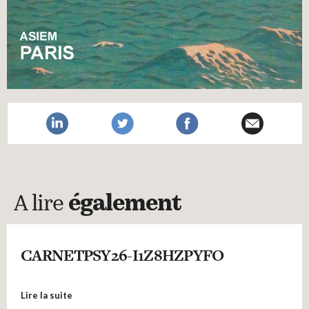
A lire
également
CARNETPSY26-I1Z8HZPYFO
Lire la suite