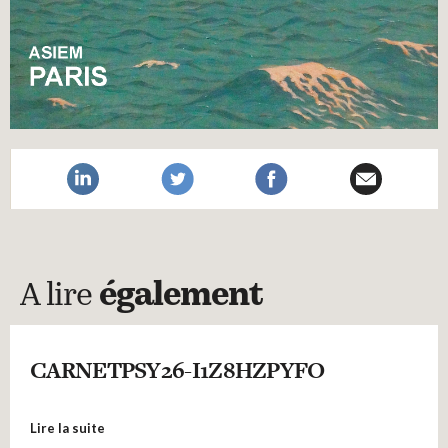
A lire
également
CARNETPSY26-I1Z8HZPYFO
Lire la suite