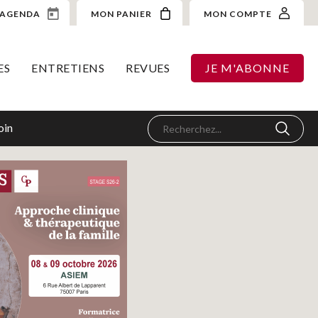
AGENDA
MON PANIER
MON COMPTE
ES
ENTRETIENS
REVUES
JE M'ABONNE
oin