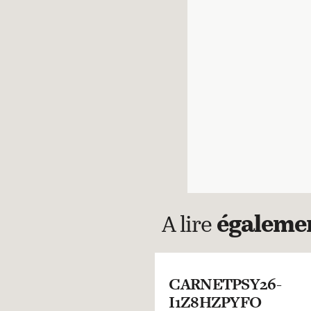
A lire
égaleme
CARNETPSY26-
I1Z8HZPYFO