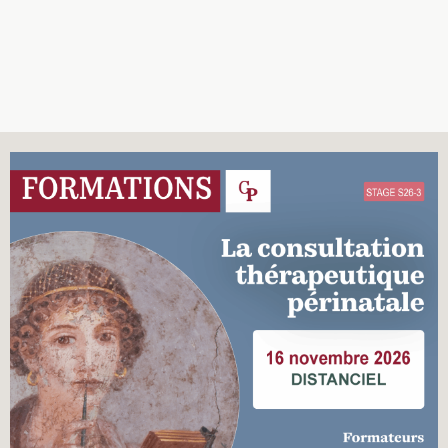
Recherches
Entretiens
Revues
Colloque
Mon panier
Mon compte