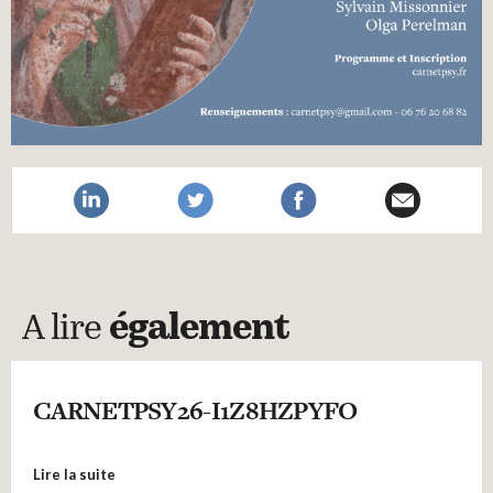
A lire
également
CARNETPSY26-I1Z8HZPYFO
Lire la suite