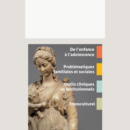
Recherches
Entretiens
Revues
Colloque
Mon panier
Mon compte