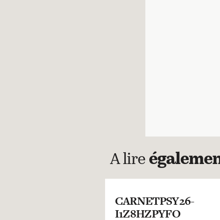
A lire
égaleme
CARNETPSY26-
I1Z8HZPYFO