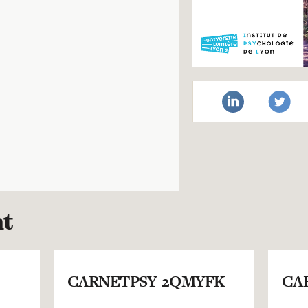
nt
CARNETPSY-2QMYFK
CA