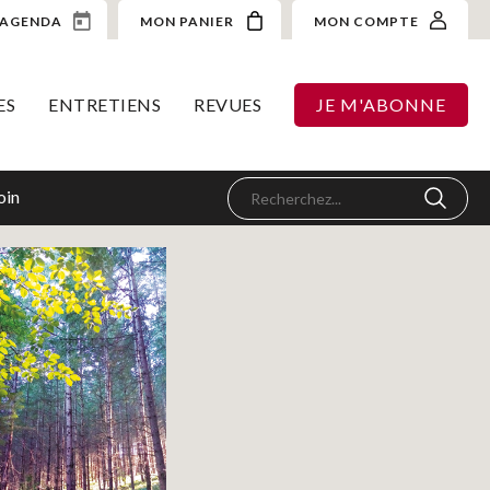
AGENDA
MON PANIER
MON COMPTE
ES
ENTRETIENS
REVUES
JE M'ABONNE
oin