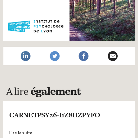
A lire
également
CARNETPSY26-I1Z8HZPYFO
Lire la suite