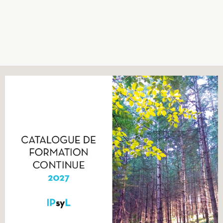
Recherches
Entretiens
Revues
Colloque
Mon panier
Mon compte