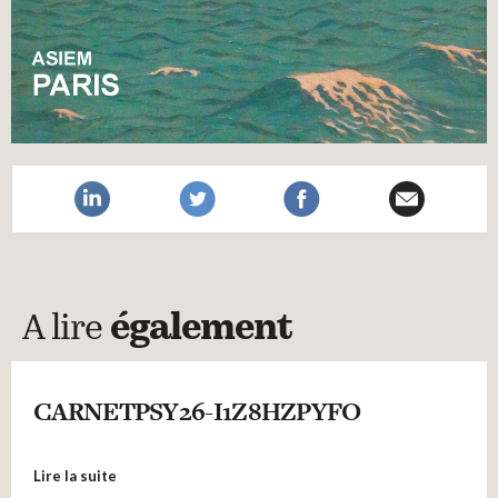
A lire
également
CARNETPSY26-I1Z8HZPYFO
Lire la suite