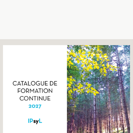
Recherches
Entretiens
Revues
Colloque
Mon panier
Mon compte