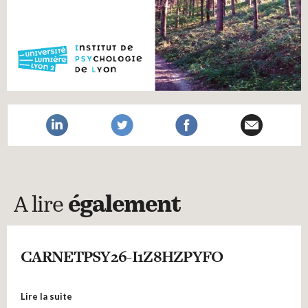
A lire
également
CARNETPSY26-I1Z8HZPYFO
Lire la suite