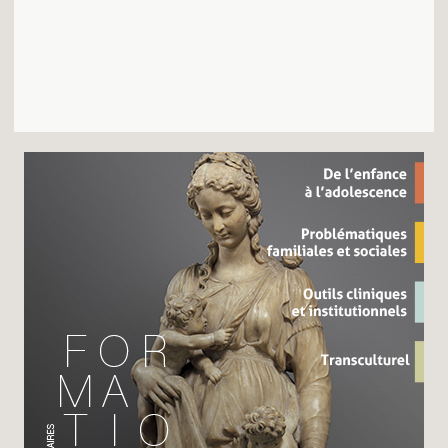
Recherches
Entretiens
Revues
Colloque
Mon panier
Mon compte