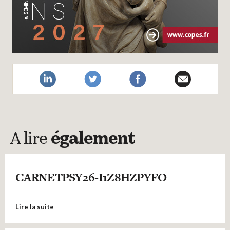
A lire
également
CARNETPSY26-I1Z8HZPYFO
Lire la suite