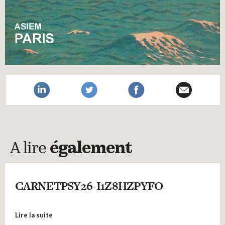
A lire
également
CARNETPSY26-I1Z8HZPYFO
Lire la suite