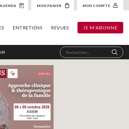
AGENDA
MON PANIER
MON COMPTE
ES
ENTRETIENS
REVUES
JE M'ABONNE
oin