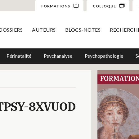
FORMATIONS
COLLOQUE
DOSSIERS
AUTEURS
BLOCS-NOTES
RECHERCH
Périnatalité
Psychanalyse
Psychopathologie
S
TPSY-8XVUOD