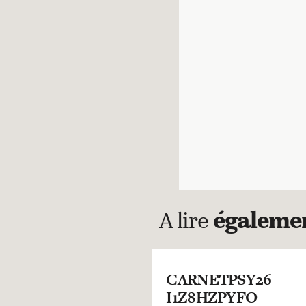
A lire
égaleme
CARNETPSY26-
I1Z8HZPYFO