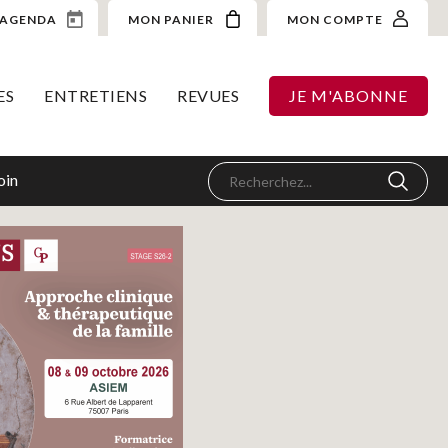
AGENDA
MON PANIER
MON COMPTE
ES
ENTRETIENS
REVUES
JE M'ABONNE
oin