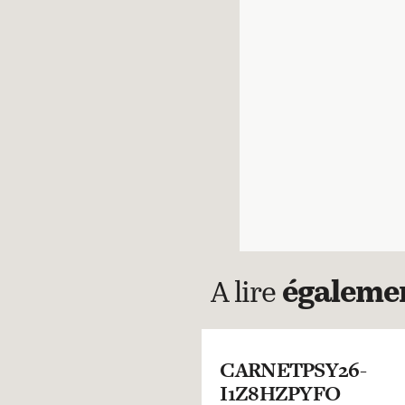
A lire
égaleme
CARNETPSY26-
I1Z8HZPYFO