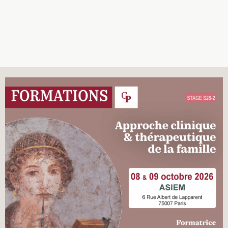
Recherches
Entretiens
Revues
Colloque
Mon panier
Mon compte