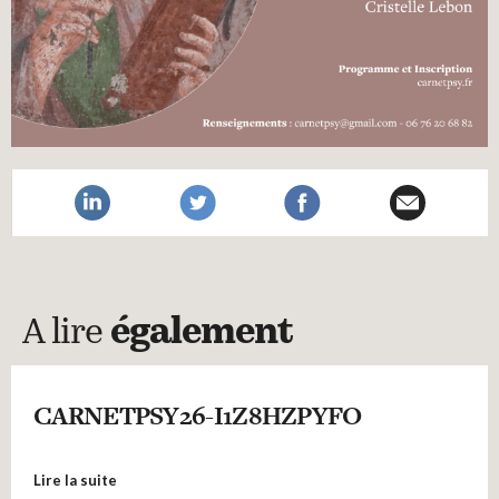
A lire
également
CARNETPSY26-I1Z8HZPYFO
Lire la suite