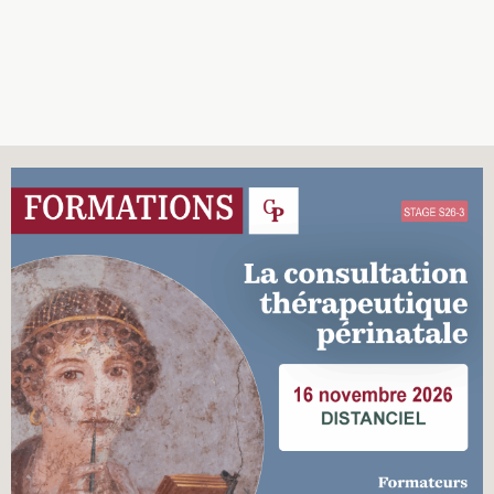
Recherches
Entretiens
Revues
Colloque
Mon panier
Mon compte