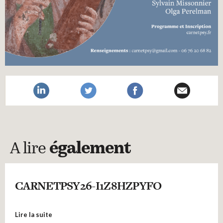
A lire
également
CARNETPSY26-I1Z8HZPYFO
Lire la suite