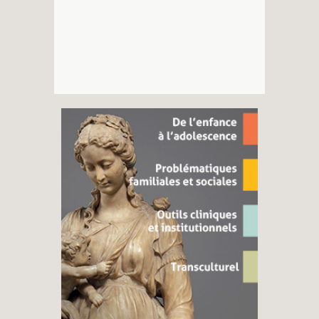
Recherches
Entretiens
Revues
Colloque
Mon panier
Mon compte