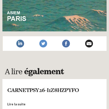
A lire
également
CARNETPSY26-I1Z8HZPYFO
Lire la suite